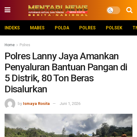
INDEKS
MABES
POLDA
POLRES
POLSEK
T
Home
Polres
Polres Lanny Jaya Amankan
Penyaluran Bantuan Pangan di
5 Distrik, 80 Ton Beras
Disalurkan
by
Ismaya Rosita
Juni 1, 2026