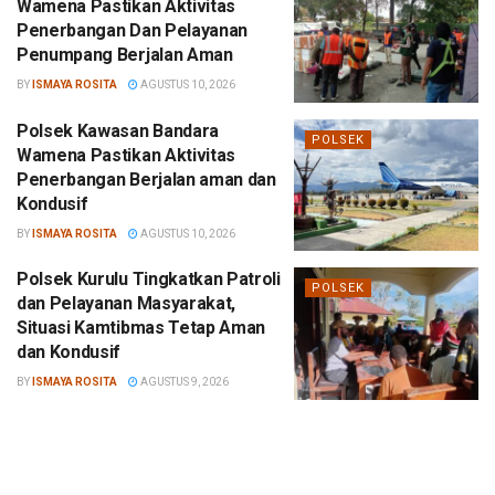
Wamena Pastikan Aktivitas
Penerbangan Dan Pelayanan
Penumpang Berjalan Aman
BY
ISMAYA ROSITA
AGUSTUS 10, 2026
Polsek Kawasan Bandara
POLSEK
Wamena Pastikan Aktivitas
Penerbangan Berjalan aman dan
Kondusif
BY
ISMAYA ROSITA
AGUSTUS 10, 2026
Polsek Kurulu Tingkatkan Patroli
POLSEK
dan Pelayanan Masyarakat,
Situasi Kamtibmas Tetap Aman
dan Kondusif
BY
ISMAYA ROSITA
AGUSTUS 9, 2026