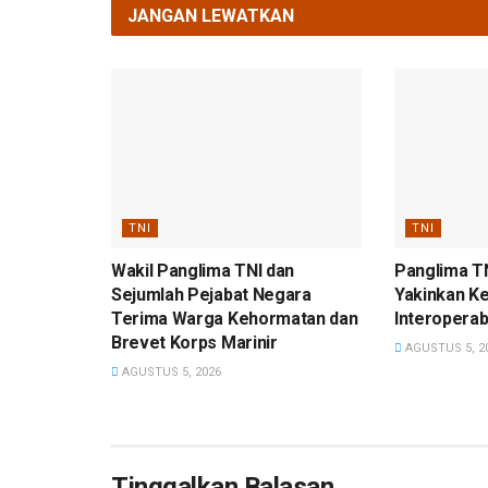
JANGAN LEWATKAN
TNI
TNI
Wakil Panglima TNI dan
Panglima T
Sejumlah Pejabat Negara
Yakinkan K
Terima Warga Kehormatan dan
Interoperabi
Brevet Korps Marinir
AGUSTUS 5, 2
AGUSTUS 5, 2026
Tinggalkan Balasan