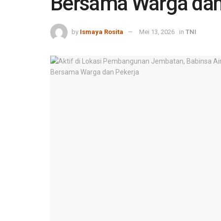
Bersama Warga dan
by
Ismaya Rosita
Mei 13, 2026
in
TNI