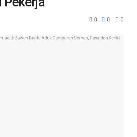
 Pekerja
0
0
0