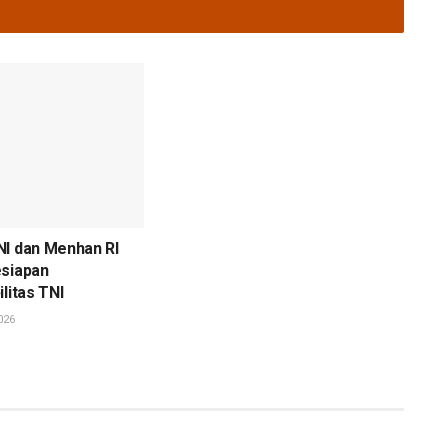
NI dan Menhan RI
esiapan
litas TNI
026