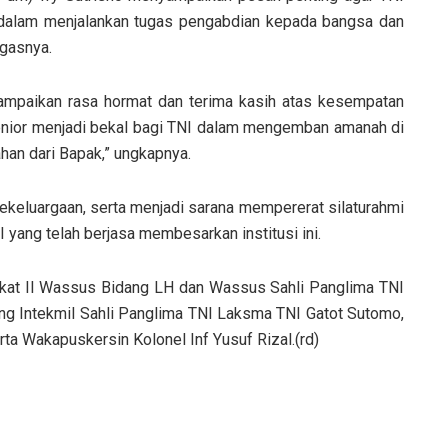
 dalam menjalankan tugas pengabdian kepada bangsa dan
egasnya.
ampaikan rasa hormat dan terima kasih atas kesempatan
 senior menjadi bekal bagi TNI dalam mengemban amanah di
an dari Bapak,” ungkapnya.
ekeluargaan, serta menjadi sarana mempererat silaturahmi
yang telah berjasa membesarkan institusi ini.
ngkat II Wassus Bidang LH dan Wassus Sahli Panglima TNI
dang Intekmil Sahli Panglima TNI Laksma TNI Gatot Sutomo,
rta Wakapuskersin Kolonel Inf Yusuf Rizal.(rd)