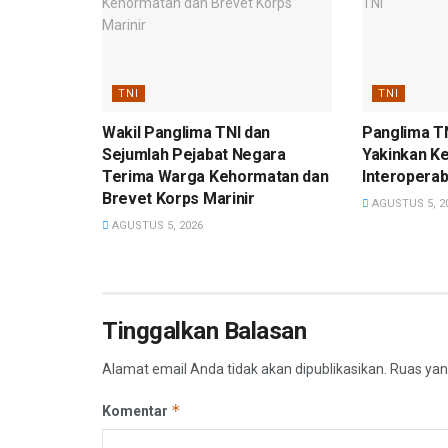
TNI
TNI
Wakil Panglima TNI dan
Panglima T
Sejumlah Pejabat Negara
Yakinkan K
Terima Warga Kehormatan dan
Interoperabi
Brevet Korps Marinir
AGUSTUS 5, 2
AGUSTUS 5, 2026
Tinggalkan Balasan
Alamat email Anda tidak akan dipublikasikan.
Ruas yan
*
Komentar