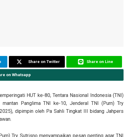
m
Share on Twitter
Share on Line
are on Whatsapp
mperingati HUT ke-80, Tentara Nasional Indonesia (TNI)
 mantan Panglima TNI ke-10, Jenderal TNI (Purn) Try
2025), dipimpin oleh Pa Sahli Tingkat III bidang Jahpers
rawan.
Purn) Try Sutrisno menyampaikan pesan penting agar TNI