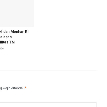
NI dan Menhan RI
esiapan
litas TNI
026
*
g wajib ditandai