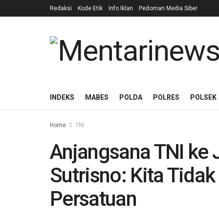
Redaksi
Kode Etik
Info Iklan
Pedoman Media Siber
INDEKS
MABES
POLDA
POLRES
POLSEK
Home
TNI
Anjangsana TNI ke J
Sutrisno: Kita Tida
Persatuan