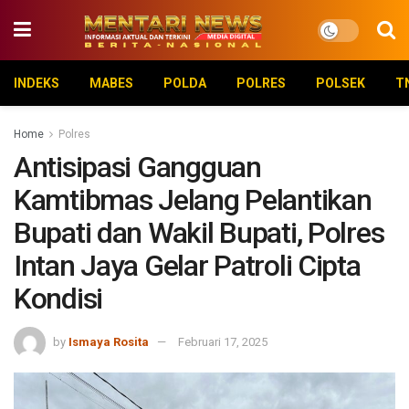
INDEKS
MABES
POLDA
POLRES
POLSEK
T
Home
Polres
Antisipasi Gangguan
Kamtibmas Jelang Pelantikan
Bupati dan Wakil Bupati, Polres
Intan Jaya Gelar Patroli Cipta
Kondisi
by
Ismaya Rosita
Februari 17, 2025