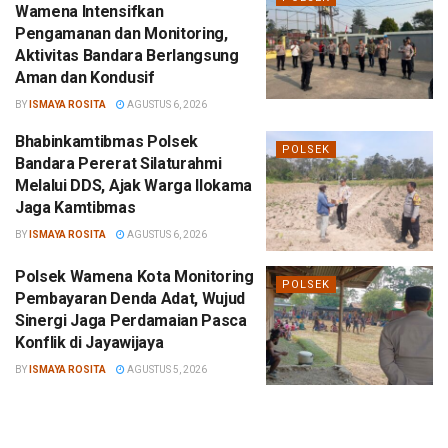
Wamena Intensifkan
Pengamanan dan Monitoring,
Aktivitas Bandara Berlangsung
Aman dan Kondusif
BY
ISMAYA ROSITA
AGUSTUS 6, 2026
Bhabinkamtibmas Polsek
POLSEK
Bandara Pererat Silaturahmi
Melalui DDS, Ajak Warga Ilokama
Jaga Kamtibmas
BY
ISMAYA ROSITA
AGUSTUS 6, 2026
Polsek Wamena Kota Monitoring
POLSEK
Pembayaran Denda Adat, Wujud
Sinergi Jaga Perdamaian Pasca
Konflik di Jayawijaya
BY
ISMAYA ROSITA
AGUSTUS 5, 2026