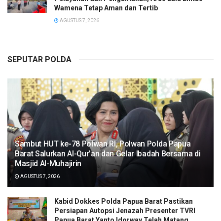
Wamena Tetap Aman dan Tertib
AGUSTUS 7, 2026
SEPUTAR POLDA
Sambut HUT ke-78 Polwan RI, Polwan Polda Papua
Barat Salurkan Al-Qur’an dan Gelar Ibadah Bersama di
Masjid Al-Muhajirin
AGUSTUS 7, 2026
Kabid Dokkes Polda Papua Barat Pastikan
Persiapan Autopsi Jenazah Presenter TVRI
Papua Barat Yanto Idorway Telah Matang,