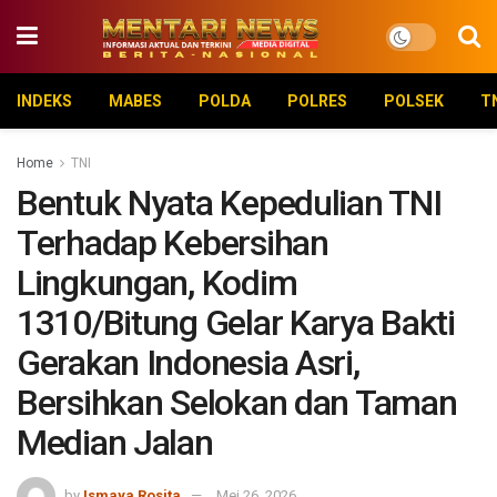
INDEKS
MABES
POLDA
POLRES
POLSEK
T
Home
TNI
Bentuk Nyata Kepedulian TNI
Terhadap Kebersihan
Lingkungan, Kodim
1310/Bitung Gelar Karya Bakti
Gerakan Indonesia Asri,
Bersihkan Selokan dan Taman
Median Jalan
by
Ismaya Rosita
Mei 26, 2026