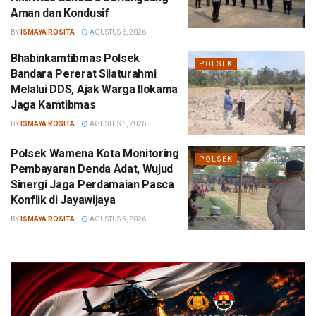
Aman dan Kondusif
BY
ISMAYA ROSITA
AGUSTUS 6, 2026
Bhabinkamtibmas Polsek
POLSEK
Bandara Pererat Silaturahmi
Melalui DDS, Ajak Warga Ilokama
Jaga Kamtibmas
BY
ISMAYA ROSITA
AGUSTUS 6, 2026
Polsek Wamena Kota Monitoring
POLSEK
Pembayaran Denda Adat, Wujud
Sinergi Jaga Perdamaian Pasca
Konflik di Jayawijaya
BY
ISMAYA ROSITA
AGUSTUS 5, 2026