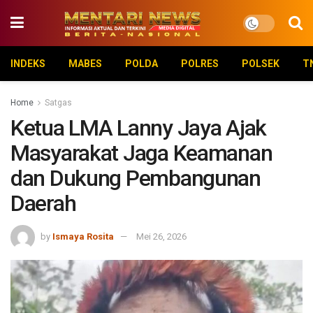
INDEKS
MABES
POLDA
POLRES
POLSEK
T
Home
Satgas
Ketua LMA Lanny Jaya Ajak
Masyarakat Jaga Keamanan
dan Dukung Pembangunan
Daerah
by
Ismaya Rosita
Mei 26, 2026