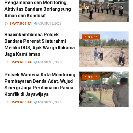
Pengamanan dan Monitoring,
Aktivitas Bandara Berlangsung
Aman dan Kondusif
BY
ISMAYA ROSITA
AGUSTUS 6, 2026
Bhabinkamtibmas Polsek
POLSEK
Bandara Pererat Silaturahmi
Melalui DDS, Ajak Warga Ilokama
Jaga Kamtibmas
BY
ISMAYA ROSITA
AGUSTUS 6, 2026
Polsek Wamena Kota Monitoring
POLSEK
Pembayaran Denda Adat, Wujud
Sinergi Jaga Perdamaian Pasca
Konflik di Jayawijaya
BY
ISMAYA ROSITA
AGUSTUS 5, 2026