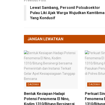
Previous Post
Lewat Sambang, Personil Polsubsektor
Pulau Liki Ajak Warga Wujudkan Kamtibma
Yang Kondusif
JANGAN LEWATKAN
DAERAH
DAERAH
Bentuk Kesiapan Hadapi
Perkuat Sin
Potensi Fenomena El Nino,
Fenomena E
Kodim 1310/Bitung Bersinergi
1310/Bitung