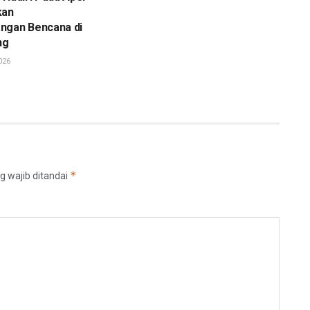
kan
ngan Bencana di
ng
026
*
g wajib ditandai