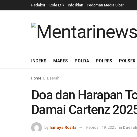
Redaksi
Kode Etik
Info Iklan
Pedoman Media Siber
INDEKS
MABES
POLDA
POLRES
POLSEK
Home
Daerah
Doa dan Harapan To
Damai Cartenz 2025
by
Ismaya Rosita
Februari 19, 2025
in
Daera