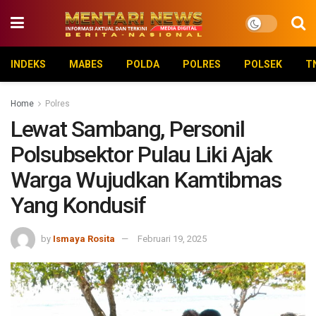
INDEKS
MABES
POLDA
POLRES
POLSEK
T
Home
Polres
Lewat Sambang, Personil
Polsubsektor Pulau Liki Ajak
Warga Wujudkan Kamtibmas
Yang Kondusif
by
Ismaya Rosita
Februari 19, 2025