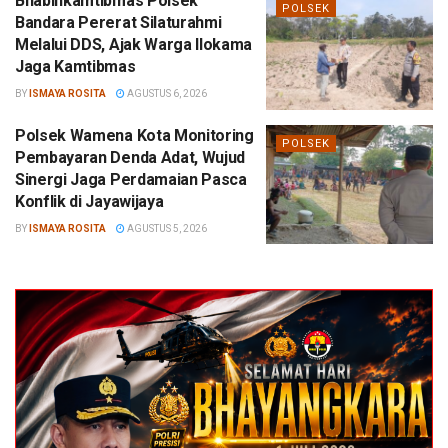
Bhabinkamtibmas Polsek
POLSEK
Bandara Pererat Silaturahmi
Melalui DDS, Ajak Warga Ilokama
Jaga Kamtibmas
BY
ISMAYA ROSITA
AGUSTUS 6, 2026
Polsek Wamena Kota Monitoring
POLSEK
Pembayaran Denda Adat, Wujud
Sinergi Jaga Perdamaian Pasca
Konflik di Jayawijaya
BY
ISMAYA ROSITA
AGUSTUS 5, 2026