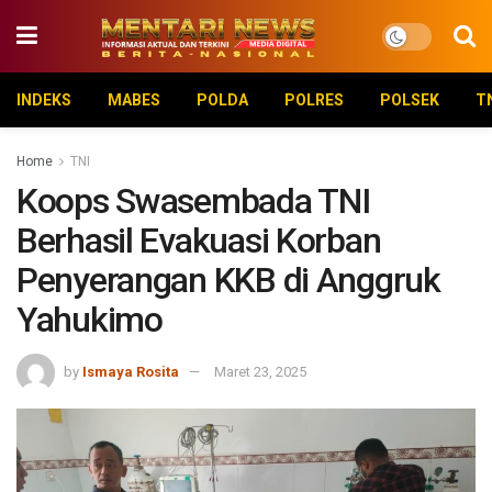
INDEKS
MABES
POLDA
POLRES
POLSEK
T
Home
TNI
Koops Swasembada TNI
Berhasil Evakuasi Korban
Penyerangan KKB di Anggruk
Yahukimo
by
Ismaya Rosita
Maret 23, 2025