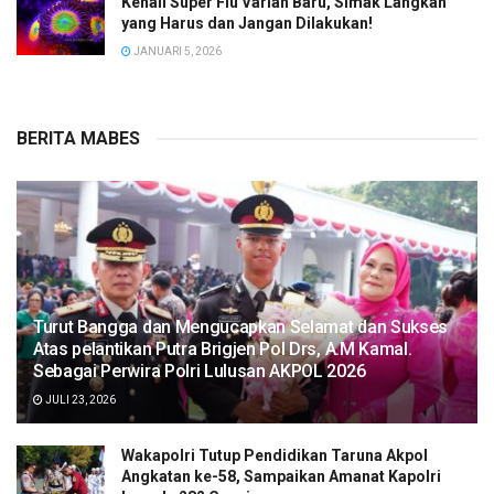
Kenali Super Flu Varian Baru, Simak Langkah
yang Harus dan Jangan Dilakukan!
JANUARI 5, 2026
BERITA MABES
Turut Bangga dan Mengucapkan Selamat dan Sukses
Atas pelantikan Putra Brigjen Pol Drs, A.M Kamal.
Sebagai Perwira Polri Lulusan AKPOL 2026
JULI 23, 2026
Wakapolri Tutup Pendidikan Taruna Akpol
Angkatan ke-58, Sampaikan Amanat Kapolri