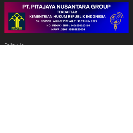
Follow Us
FAKTA
FBLB ke-34 di Welesi Dihentikan Usai Penembakan, Dua Warga
Sipil Terluka
Polres Jayawijaya Amankan Festival Lembah Baliem di Distrik
Walesi, Kegiatan Berlangsung Aman dan Kondusif