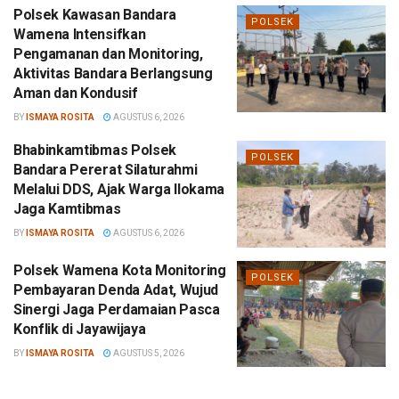
Polsek Kawasan Bandara
POLSEK
Wamena Intensifkan
Pengamanan dan Monitoring,
Aktivitas Bandara Berlangsung
Aman dan Kondusif
BY
ISMAYA ROSITA
AGUSTUS 6, 2026
Bhabinkamtibmas Polsek
POLSEK
Bandara Pererat Silaturahmi
Melalui DDS, Ajak Warga Ilokama
Jaga Kamtibmas
BY
ISMAYA ROSITA
AGUSTUS 6, 2026
Polsek Wamena Kota Monitoring
POLSEK
Pembayaran Denda Adat, Wujud
Sinergi Jaga Perdamaian Pasca
Konflik di Jayawijaya
BY
ISMAYA ROSITA
AGUSTUS 5, 2026