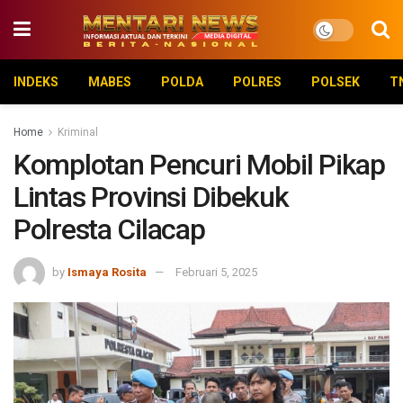
INDEKS
MABES
POLDA
POLRES
POLSEK
T
Home
Kriminal
Komplotan Pencuri Mobil Pikap
Lintas Provinsi Dibekuk
Polresta Cilacap
by
Ismaya Rosita
Februari 5, 2025