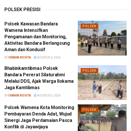
POLSEK PRESISI
Polsek Kawasan Bandara
POLSEK
Wamena Intensifkan
Pengamanan dan Monitoring,
Aktivitas Bandara Berlangsung
Aman dan Kondusif
BY
ISMAYA ROSITA
AGUSTUS 6, 2026
Bhabinkamtibmas Polsek
POLSEK
Bandara Pererat Silaturahmi
Melalui DDS, Ajak Warga Ilokama
Jaga Kamtibmas
BY
ISMAYA ROSITA
AGUSTUS 6, 2026
Polsek Wamena Kota Monitoring
POLSEK
Pembayaran Denda Adat, Wujud
Sinergi Jaga Perdamaian Pasca
Konflik di Jayawijaya