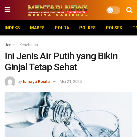
INDEKS
MABES
POLDA
POLRES
POLSEK
T
Home
Kesehatan
Ini Jenis Air Putih yang Bikin
Ginjal Tetap Sehat
by
Ismaya Rosita
Mei 21, 2025