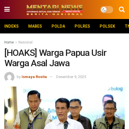
INDEKS
MABES
POLDA
POLRES
POLSEK
T
Home
Nasional
[HOAKS] Warga Papua Usir
Warga Asal Jawa
by
Ismaya Rosita
Desember 9, 2025