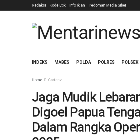
Redaksi
Kode Etik
Info Iklan
Pedoman Media Siber
INDEKS
MABES
POLDA
POLRES
POLSEK
Home
Cartenz
Jaga Mudik Lebaran
Digoel Papua Tenga
Dalam Rangka Opera