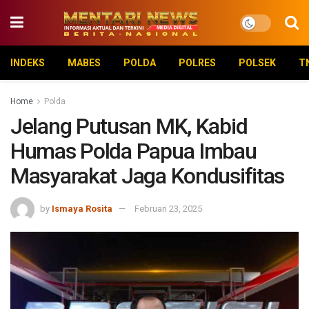
INDEKS
MABES
POLDA
POLRES
POLSEK
T
Home
Polda
Jelang Putusan MK, Kabid
Humas Polda Papua Imbau
Masyarakat Jaga Kondusifitas
by
Ismaya Rosita
Februari 23, 2025