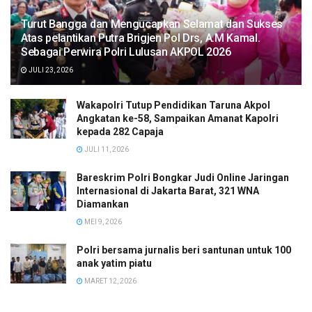
Turut Bangga dan Mengucapkan Selamat dan Sukses
Atas pelantikan Putra Brigjen Pol Drs, A.M Kamal.
Sebagai Perwira Polri Lulusan AKPOL 2026
JULI 23, 2026
Wakapolri Tutup Pendidikan Taruna Akpol
Angkatan ke-58, Sampaikan Amanat Kapolri
kepada 282 Capaja
JULI 11, 2026
Bareskrim Polri Bongkar Judi Online Jaringan
Internasional di Jakarta Barat, 321 WNA
Diamankan
MEI 9, 2026
Polri bersama jurnalis beri santunan untuk 100
anak yatim piatu
MARET 12, 2026