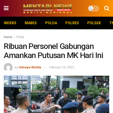
INDEKS
MABES
POLDA
POLRES
POLSEK
T
Home
Polda
Ribuan Personel Gabungan
Amankan Putusan MK Hari Ini
by
Ismaya Rosita
Februari 24, 2025