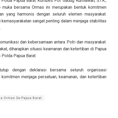
olda Papua Barat Kombes Pol. Gadug Kurniawan, S.I.K.,
ap muka bersama Ormas ini merupakan bentuk komitmen
n yang harmonis dengan seluruh elemen masyarakat.
si kemasyarakatan sangat penting dalam menjaga stabilitas
.
komunikasi dan kebersamaan antara Polri dan masyarakat.
at, diharapkan situasi keamanan dan ketertiban di Papua
s Polda Papua Barat.
utup dengan deklarasi bersama seluruh organisasi
 komitmen menjaga persatuan, keamanan, dan ketertiban
ma Ormas Se-Papua Barat