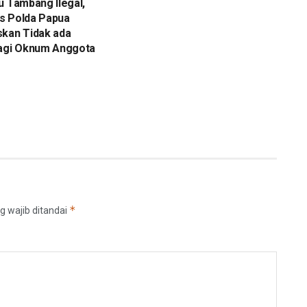
u Tambang Ilegal,
s Polda Papua
skan Tidak ada
bagi Oknum Anggota
*
g wajib ditandai