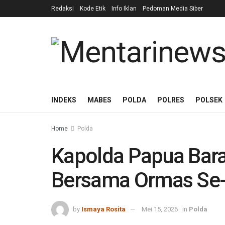
Redaksi
Kode Etik
Info Iklan
Pedoman Media Siber
INDEKS
MABES
POLDA
POLRES
POLSEK
Home
Polda
Kapolda Papua Bara
Bersama Ormas Se-
by
Ismaya Rosita
Mei 15, 2026
in
Polda