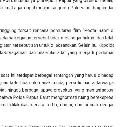
lri, khususnya putra-putri Papua yang direkrut melalui
ksimal agar dapat menjadi anggota Polri yang disiplin dan
nggung terkait rencana pemutaran film “Pesta Babi” di
lama kegiatan tersebut tidak melanggar hukum dan telah
iatan tersebut sah untuk dilaksanakan. Selain itu, Kapolda
eberagaman dan nilai-nilai adat yang menjadi pedoman
at ini terdapat berbagai tantangan yang harus dihadapi
uan ketertiban oleh anak muda, perselisihan antarwarga,
sial, hingga berbagai upaya provokasi yang memanfaatkan
n bahwa Polda Papua Barat menghormati ruang berekspresi
a dilakukan secara tertib, damai, dan sesuai dengan