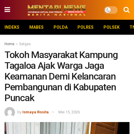
INDEKS
MABES
POLDA
POLRES
POLSEK
T
Home
Satgas
Tokoh Masyarakat Kampung
Tagaloa Ajak Warga Jaga
Keamanan Demi Kelancaran
Pembangunan di Kabupaten
Puncak
by
Ismaya Rosita
Mei 15, 2026