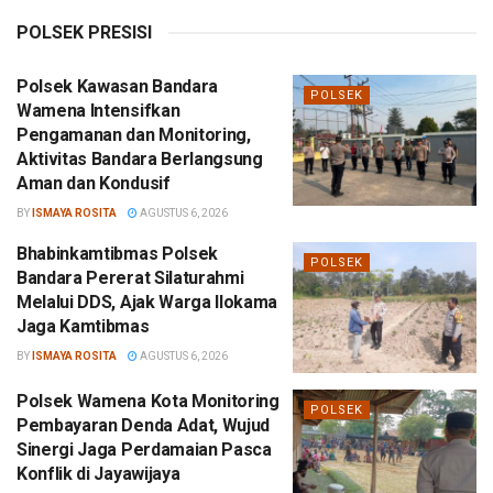
POLSEK PRESISI
Polsek Kawasan Bandara
POLSEK
Wamena Intensifkan
Pengamanan dan Monitoring,
Aktivitas Bandara Berlangsung
Aman dan Kondusif
BY
ISMAYA ROSITA
AGUSTUS 6, 2026
Bhabinkamtibmas Polsek
POLSEK
Bandara Pererat Silaturahmi
Melalui DDS, Ajak Warga Ilokama
Jaga Kamtibmas
BY
ISMAYA ROSITA
AGUSTUS 6, 2026
Polsek Wamena Kota Monitoring
POLSEK
Pembayaran Denda Adat, Wujud
Sinergi Jaga Perdamaian Pasca
Konflik di Jayawijaya