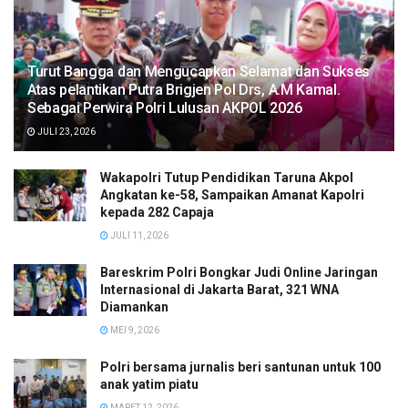
Turut Bangga dan Mengucapkan Selamat dan Sukses
Atas pelantikan Putra Brigjen Pol Drs, A.M Kamal.
Sebagai Perwira Polri Lulusan AKPOL 2026
JULI 23, 2026
Wakapolri Tutup Pendidikan Taruna Akpol
Angkatan ke-58, Sampaikan Amanat Kapolri
kepada 282 Capaja
JULI 11, 2026
Bareskrim Polri Bongkar Judi Online Jaringan
Internasional di Jakarta Barat, 321 WNA
Diamankan
MEI 9, 2026
Polri bersama jurnalis beri santunan untuk 100
anak yatim piatu
MARET 12, 2026