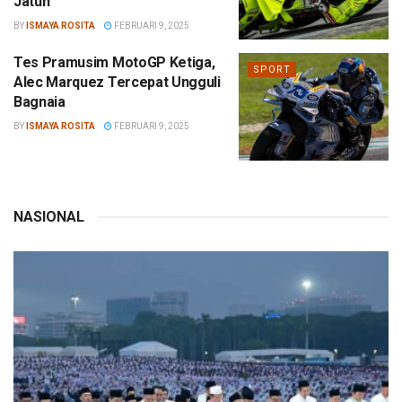
Jatuh
BY
ISMAYA ROSITA
FEBRUARI 9, 2025
Tes Pramusim MotoGP Ketiga,
SPORT
Alec Marquez Tercepat Ungguli
Bagnaia
BY
ISMAYA ROSITA
FEBRUARI 9, 2025
NASIONAL