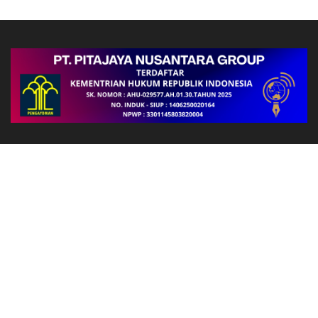
Follow Us
FAKTA
Polda Papua Barat Gelar Podcast Bersama Basarnas, BMKG,
dan Dinas Kehutanan Bahas Kesiapsiagaan Menghadapi El Niño
Polsek Kawasan Bandara Wamena Intensifkan Pengamanan