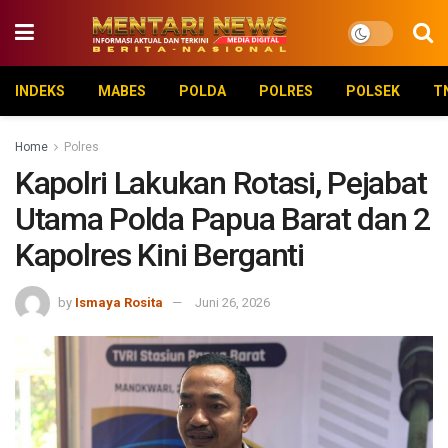
INDEKS
MABES
POLDA
POLRES
POLSEK
T
Home
Polres
‎Kapolri Lakukan Rotasi, Pejabat
Utama Polda Papua Barat dan 2
Kapolres Kini Berganti
by
Ismaya Rosita
Juni 26, 2026