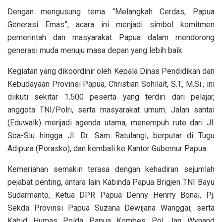
Dengan mengusung tema “Melangkah Cerdas, Papua
Generasi Emas”, acara ini menjadi simbol komitmen
pemerintah dan masyarakat Papua dalam mendorong
generasi muda menuju masa depan yang lebih baik.
Kegiatan yang dikoordinir oleh Kepala Dinas Pendidikan dan
Kebudayaan Provinsi Papua, Christian Sohilait, S.T., M.Si., ini
diikuti sekitar 1.500 peserta yang terdiri dari pelajar,
anggota TNI/Polri, serta masyarakat umum. Jalan santai
(Eduwalk) menjadi agenda utama, menempuh rute dari Jl.
Soa-Siu hingga Jl. Dr. Sam Ratulangi, berputar di Tugu
Adipura (Porasko), dan kembali ke Kantor Gubernur Papua.
Kemeriahan semakin terasa dengan kehadiran sejumlah
pejabat penting, antara lain Kabinda Papua Brigjen TNI Bayu
Sudarmanto, Ketua DPR Papua Denny Henrry Bonai, Pj.
Sekda Provinsi Papua Suzana Dewijana Wanggai, serta
Kabid Humas Polda Papua Kombes Pol Jan Wynand