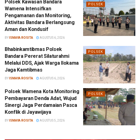
Polsek Kawasan Bandara
POLSEK
Wamena Intensifkan
Pengamanan dan Monitoring,
Aktivitas Bandara Berlangsung
Aman dan Kondusif
BY
ISMAYA ROSITA
AGUSTUS 6, 2026
Bhabinkamtibmas Polsek
POLSEK
Bandara Pererat Silaturahmi
Melalui DDS, Ajak Warga Ilokama
Jaga Kamtibmas
BY
ISMAYA ROSITA
AGUSTUS 6, 2026
Polsek Wamena Kota Monitoring
POLSEK
Pembayaran Denda Adat, Wujud
Sinergi Jaga Perdamaian Pasca
Konflik di Jayawijaya
BY
ISMAYA ROSITA
AGUSTUS 5, 2026