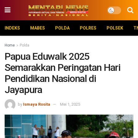
INDEKS
MABES
POLDA
POLRES
POLSEK
T
Home
Polda
Papua Eduwalk 2025
Semarakkan Peringatan Hari
Pendidikan Nasional di
Jayapura
by
Ismaya Rosita
Mei 1, 2025