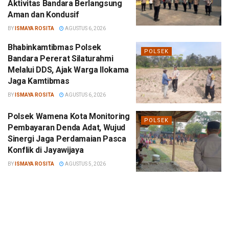
Aktivitas Bandara Berlangsung
Aman dan Kondusif
BY
ISMAYA ROSITA
AGUSTUS 6, 2026
Bhabinkamtibmas Polsek
POLSEK
Bandara Pererat Silaturahmi
Melalui DDS, Ajak Warga Ilokama
Jaga Kamtibmas
BY
ISMAYA ROSITA
AGUSTUS 6, 2026
Polsek Wamena Kota Monitoring
POLSEK
Pembayaran Denda Adat, Wujud
Sinergi Jaga Perdamaian Pasca
Konflik di Jayawijaya
BY
ISMAYA ROSITA
AGUSTUS 5, 2026