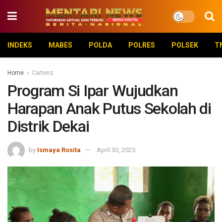
INDEKS
MABES
POLDA
POLRES
POLSEK
T
Home
Cartenz
Program Si Ipar Wujudkan
Harapan Anak Putus Sekolah di
Distrik Dekai
by
Ismaya Rosita
April 30, 2025