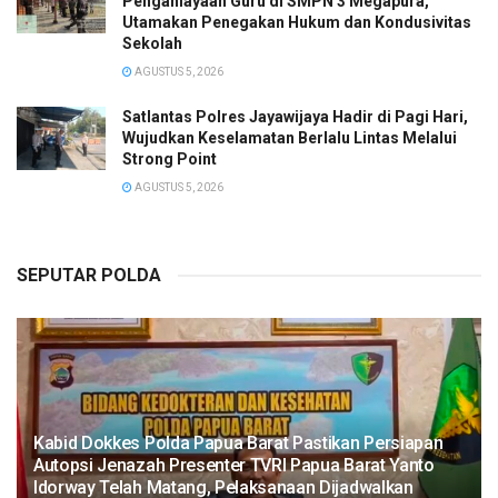
Penganiayaan Guru di SMPN 3 Megapura,
Utamakan Penegakan Hukum dan Kondusivitas
Sekolah
AGUSTUS 5, 2026
Satlantas Polres Jayawijaya Hadir di Pagi Hari,
Wujudkan Keselamatan Berlalu Lintas Melalui
Strong Point
AGUSTUS 5, 2026
SEPUTAR POLDA
Kabid Dokkes Polda Papua Barat Pastikan Persiapan
Autopsi Jenazah Presenter TVRI Papua Barat Yanto
Idorway Telah Matang, Pelaksanaan Dijadwalkan