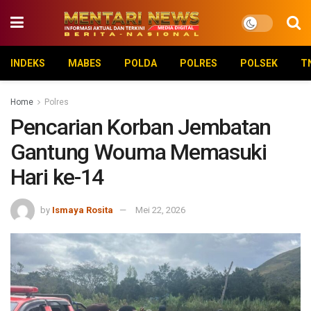
INDEKS
MABES
POLDA
POLRES
POLSEK
T
Home
Polres
Pencarian Korban Jembatan
Gantung Wouma Memasuki
Hari ke-14
by
Ismaya Rosita
Mei 22, 2026