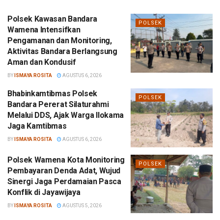
Polsek Kawasan Bandara
POLSEK
Wamena Intensifkan
Pengamanan dan Monitoring,
Aktivitas Bandara Berlangsung
Aman dan Kondusif
BY
ISMAYA ROSITA
AGUSTUS 6, 2026
Bhabinkamtibmas Polsek
POLSEK
Bandara Pererat Silaturahmi
Melalui DDS, Ajak Warga Ilokama
Jaga Kamtibmas
BY
ISMAYA ROSITA
AGUSTUS 6, 2026
Polsek Wamena Kota Monitoring
POLSEK
Pembayaran Denda Adat, Wujud
Sinergi Jaga Perdamaian Pasca
Konflik di Jayawijaya
BY
ISMAYA ROSITA
AGUSTUS 5, 2026