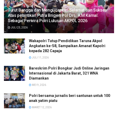
Turut Bangga dan Mengucapkan Selamat dan Sukses
Atas pelantikan Putra Brigjen Pol Drs, A.M Kamal.
Sebagai Perwira Polri Lulusan AKPOL 2026
JULI 23, 2026
Wakapolri Tutup Pendidikan Taruna Akpol
Angkatan ke-58, Sampaikan Amanat Kapolri
kepada 282 Capaja
JULI 11, 2026
Bareskrim Polri Bongkar Judi Online Jaringan
Internasional di Jakarta Barat, 321 WNA
Diamankan
MEI 9, 2026
Polri bersama jurnalis beri santunan untuk 100
anak yatim piatu
MARET 12, 2026