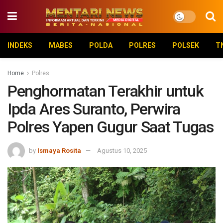
INDEKS
MABES
POLDA
POLRES
POLSEK
T
Home
Polres
Penghormatan Terakhir untuk
Ipda Ares Suranto, Perwira
Polres Yapen Gugur Saat Tugas
by
Ismaya Rosita
Agustus 10, 2025