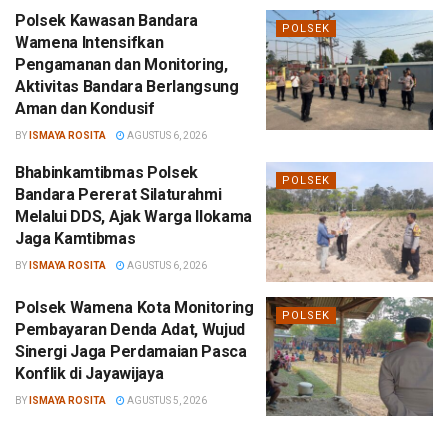
Polsek Kawasan Bandara
POLSEK
Wamena Intensifkan
Pengamanan dan Monitoring,
Aktivitas Bandara Berlangsung
Aman dan Kondusif
BY
ISMAYA ROSITA
AGUSTUS 6, 2026
Bhabinkamtibmas Polsek
POLSEK
Bandara Pererat Silaturahmi
Melalui DDS, Ajak Warga Ilokama
Jaga Kamtibmas
BY
ISMAYA ROSITA
AGUSTUS 6, 2026
Polsek Wamena Kota Monitoring
POLSEK
Pembayaran Denda Adat, Wujud
Sinergi Jaga Perdamaian Pasca
Konflik di Jayawijaya
BY
ISMAYA ROSITA
AGUSTUS 5, 2026