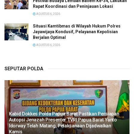
Festival Budaya Lembah Baliem Ke-34, Lakukan
Rapat Koordinasi dan Peninjauan Lokasi
AGUSTUS 6, 2026
Situasi Kamtibmas di Wilayah Hukum Polres
Jayawijaya Kondusif, Pelayanan Kepolisian
Berjalan Optimal
AGUSTUS 6, 2026
SEPUTAR POLDA
Kabid Dokkes Polda Papua Barat Pastikan Persiapan
Autopsi Jenazah Presenter TVRI Papua Barat Yanto
Idorway Telah Matang, Pelaksanaan Dijadwalkan
Kamis