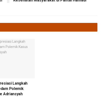
si
Kesehatan Masyarakat di Pantai Hamadi
resiasi Langkah
edam Polemik
e Adriansyah