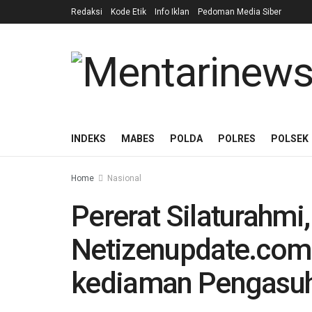
Redaksi
Kode Etik
Info Iklan
Pedoman Media Siber
INDEKS
MABES
POLDA
POLRES
POLSEK
Home
Nasional
Pererat Silaturahmi
Netizenupdate.com 
kediaman Pengasuh