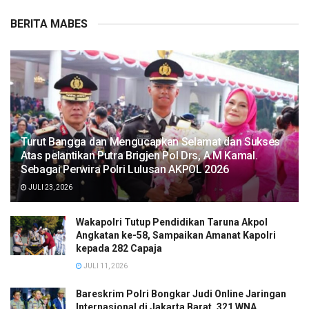
BERITA MABES
Turut Bangga dan Mengucapkan Selamat dan Sukses
Atas pelantikan Putra Brigjen Pol Drs, A.M Kamal.
Sebagai Perwira Polri Lulusan AKPOL 2026
JULI 23, 2026
Wakapolri Tutup Pendidikan Taruna Akpol
Angkatan ke-58, Sampaikan Amanat Kapolri
kepada 282 Capaja
JULI 11, 2026
Bareskrim Polri Bongkar Judi Online Jaringan
Internasional di Jakarta Barat, 321 WNA