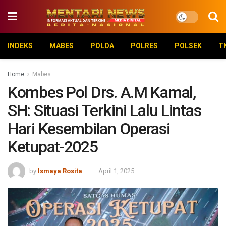
INDEKS
MABES
POLDA
POLRES
POLSEK
T
Home
Mabes
Kombes Pol Drs. A.M Kamal,
SH: Situasi Terkini Lalu Lintas
Hari Kesembilan Operasi
Ketupat-2025
by
Ismaya Rosita
April 1, 2025