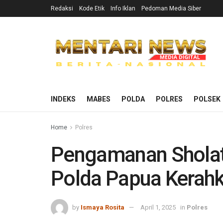
Redaksi
Kode Etik
Info Iklan
Pedoman Media Siber
INDEKS
MABES
POLDA
POLRES
POLSEK
Home
Polres
Pengamanan Sholat I
Polda Papua Kerahk
by
Ismaya Rosita
April 1, 2025
in
Polres