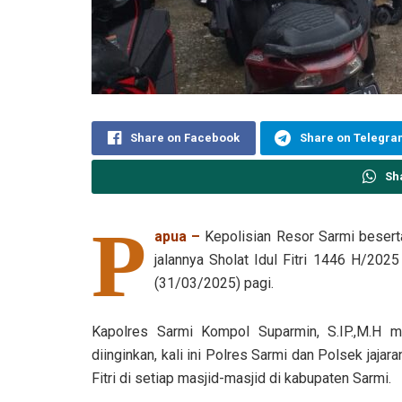
Share on Facebook
Share on Telegr
Sh
P
apua –
Kepolisian Resor Sarmi besert
jalannya Sholat Idul Fitri 1446 H/202
(31/03/2025) pagi.
Kapolres Sarmi Kompol Suparmin, S.IP.,M.H m
diinginkan, kali ini Polres Sarmi dan Polsek jaj
Fitri di setiap masjid-masjid di kabupaten Sarmi.