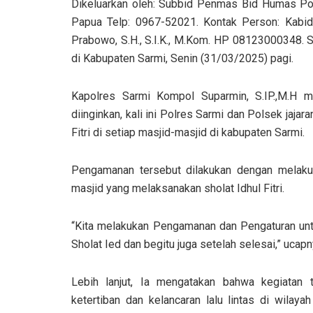
Dikeluarkan oleh: Subbid Penmas Bid Humas Pold
Papua Telp: 0967-52021. Kontak Person: Kab
Prabowo, S.H., S.I.K., M.Kom. HP 08123000348. S
di Kabupaten Sarmi, Senin (31/03/2025) pagi.
Kapolres Sarmi Kompol Suparmin, S.IP.,M.H m
diinginkan, kali ini Polres Sarmi dan Polsek jaj
Fitri di setiap masjid-masjid di kabupaten Sarmi.
Pengamanan tersebut dilakukan dengan melakuk
masjid yang melaksanakan sholat Idhul Fitri.
“Kita melakukan Pengamanan dan Pengaturan unt
Sholat Ied dan begitu juga setelah selesai,” ucapn
Lebih lanjut, Ia mengatakan bahwa kegiatan t
ketertiban dan kelancaran lalu lintas di wilay