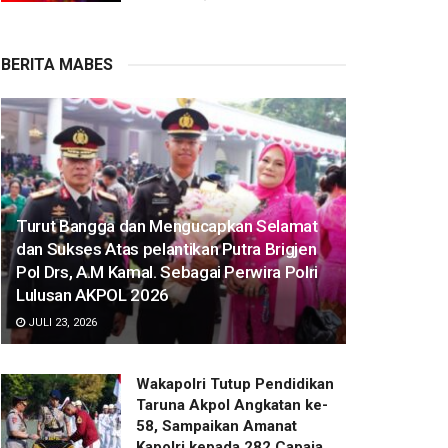
BERITA MABES
Turut Bangga dan Mengucapkan Selamat
dan Sukses Atas pelantikan Putra Brigjen
Pol Drs, A.M Kamal. Sebagai Perwira Polri
Lulusan AKPOL 2026
JULI 23, 2026
Wakapolri Tutup Pendidikan
Taruna Akpol Angkatan ke-
58, Sampaikan Amanat
Kapolri kepada 282 Capaja