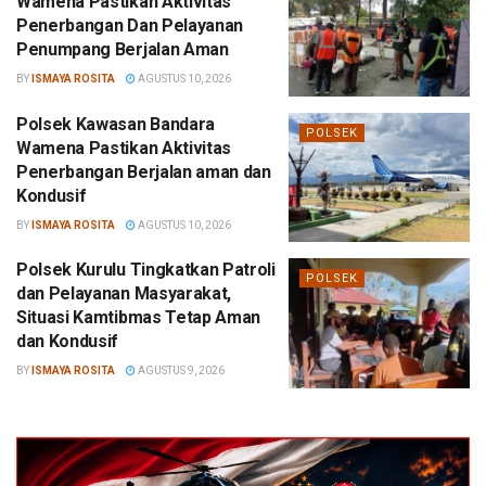
Wamena Pastikan Aktivitas
Penerbangan Dan Pelayanan
Penumpang Berjalan Aman
BY
ISMAYA ROSITA
AGUSTUS 10, 2026
Polsek Kawasan Bandara
POLSEK
Wamena Pastikan Aktivitas
Penerbangan Berjalan aman dan
Kondusif
BY
ISMAYA ROSITA
AGUSTUS 10, 2026
Polsek Kurulu Tingkatkan Patroli
POLSEK
dan Pelayanan Masyarakat,
Situasi Kamtibmas Tetap Aman
dan Kondusif
BY
ISMAYA ROSITA
AGUSTUS 9, 2026