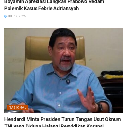
Boyamin Apresiasi Langkah Prabowo Redam
Polemik Kasus Febrie Adriansyah
JULI 12, 2026
NASIONAL
Hendardi Minta Presiden Turun Tangan Usut Oknum
TNI yang Diduga Halangi Penyidikan Korupsi