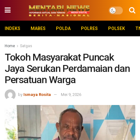
INDEKS
MABES
POLDA
POLRES
POLSEK
T
Home
Satgas
Tokoh Masyarakat Puncak
Jaya Serukan Perdamaian dan
Persatuan Warga
by
Ismaya Rosita
Mei 9, 2026