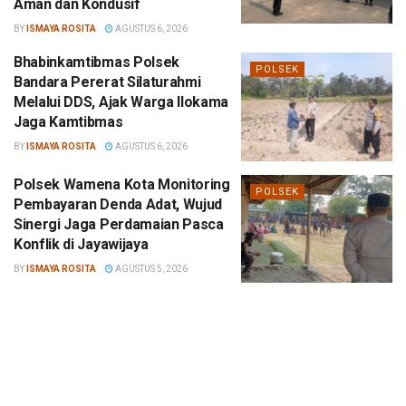
Aman dan Kondusif
BY
ISMAYA ROSITA
AGUSTUS 6, 2026
Bhabinkamtibmas Polsek
POLSEK
Bandara Pererat Silaturahmi
Melalui DDS, Ajak Warga Ilokama
Jaga Kamtibmas
BY
ISMAYA ROSITA
AGUSTUS 6, 2026
Polsek Wamena Kota Monitoring
POLSEK
Pembayaran Denda Adat, Wujud
Sinergi Jaga Perdamaian Pasca
Konflik di Jayawijaya
BY
ISMAYA ROSITA
AGUSTUS 5, 2026