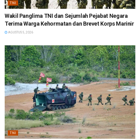
TNI
Wakil Panglima TNI dan Sejumlah Pejabat Negara
Terima Warga Kehormatan dan Brevet Korps Marinir
AGUSTUS 5, 2026
TNI