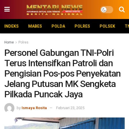
INDEKS
MABES
POLDA
POLRES
POLSEK
T
Home
Polres
Personel Gabungan TNI-Polri
Terus Intensifkan Patroli dan
Pengisian Pos-pos Penyekatan
Jelang Putusan MK Sengketa
Pilkada Puncak Jaya
by
Ismaya Rosita
Februari 23, 2025