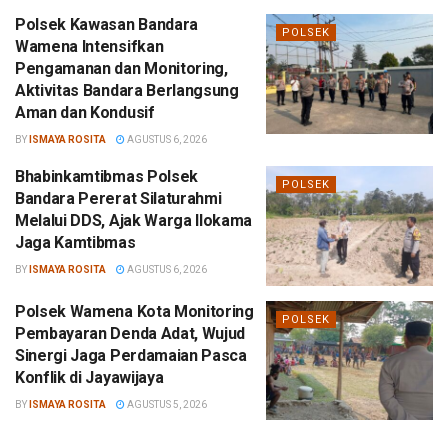
Polsek Kawasan Bandara
POLSEK
Wamena Intensifkan
Pengamanan dan Monitoring,
Aktivitas Bandara Berlangsung
Aman dan Kondusif
BY
ISMAYA ROSITA
AGUSTUS 6, 2026
Bhabinkamtibmas Polsek
POLSEK
Bandara Pererat Silaturahmi
Melalui DDS, Ajak Warga Ilokama
Jaga Kamtibmas
BY
ISMAYA ROSITA
AGUSTUS 6, 2026
Polsek Wamena Kota Monitoring
POLSEK
Pembayaran Denda Adat, Wujud
Sinergi Jaga Perdamaian Pasca
Konflik di Jayawijaya
BY
ISMAYA ROSITA
AGUSTUS 5, 2026