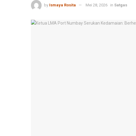
by
Ismaya Rosita
Mei 28, 2026
in
Satgas