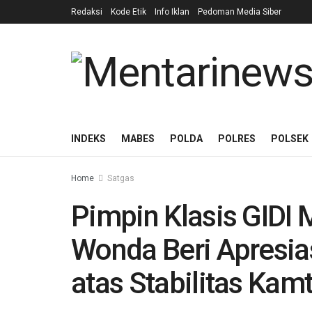
Redaksi
Kode Etik
Info Iklan
Pedoman Media Siber
INDEKS
MABES
POLDA
POLRES
POLSEK
Home
Satgas
Pimpin Klasis GIDI M
Wonda Beri Apresias
atas Stabilitas Kam