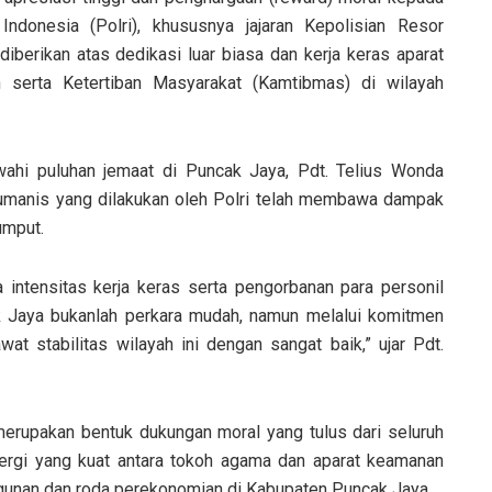
 Indonesia (Polri), khususnya jajaran Kepolisian Resor
diberikan atas dedikasi luar biasa dan kerja keras aparat
n serta Ketertiban Masyarakat (Kamtibmas) di wilayah
ahi puluhan jemaat di Puncak Jaya, Pdt. Telius Wonda
manis yang dilakukan oleh Polri telah membawa dampak
umput.
intensitas kerja keras serta pengorbanan para personil
k Jaya bukanlah perkara mudah, namun melalui komitmen
wat stabilitas wilayah ini dengan sangat baik,” ujar Pdt.
merupakan bentuk dukungan moral yang tulus dari seluruh
nergi yang kuat antara tokoh agama dan aparat keamanan
unan dan roda perekonomian di Kabupaten Puncak Jaya.