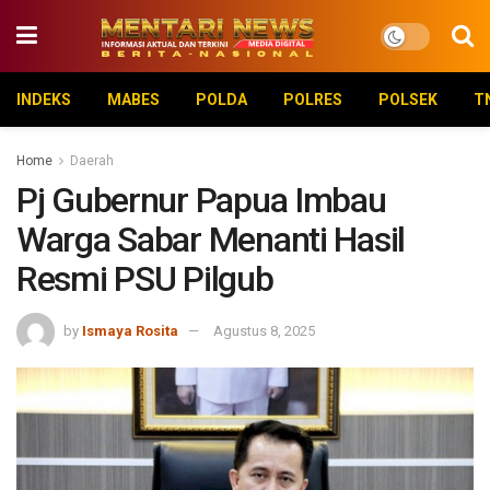
INDEKS
MABES
POLDA
POLRES
POLSEK
T
Home
Daerah
Pj Gubernur Papua Imbau
Warga Sabar Menanti Hasil
Resmi PSU Pilgub
by
Ismaya Rosita
Agustus 8, 2025