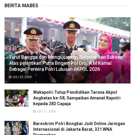
BERITA MABES
Turut Bangga dan Mengucapkan Selamat dan Sukses
Atas pelantikan Putra Brigjen Pol Drs, A.M Kamal.
Sebagai Perwira Polri Lulusan AKPOL 2026
JULI 23, 2026
Wakapolri Tutup Pendidikan Taruna Akpol
Angkatan ke-58, Sampaikan Amanat Kapolri
kepada 282 Capaja
JULI 11, 2026
Bareskrim Polri Bongkar Judi Online Jaringan
Internasional di Jakarta Barat, 321 WNA
Diamankan