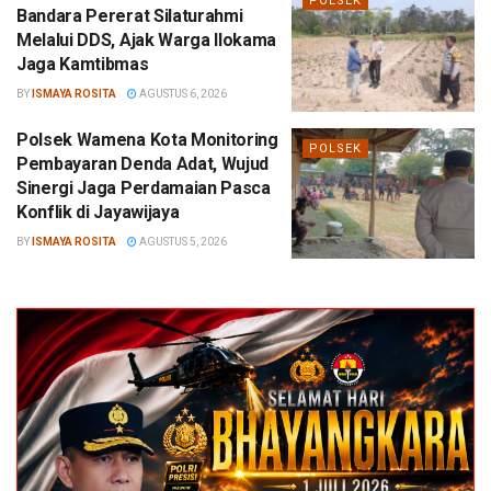
POLSEK
Bandara Pererat Silaturahmi
Melalui DDS, Ajak Warga Ilokama
Jaga Kamtibmas
BY
ISMAYA ROSITA
AGUSTUS 6, 2026
Polsek Wamena Kota Monitoring
POLSEK
Pembayaran Denda Adat, Wujud
Sinergi Jaga Perdamaian Pasca
Konflik di Jayawijaya
BY
ISMAYA ROSITA
AGUSTUS 5, 2026