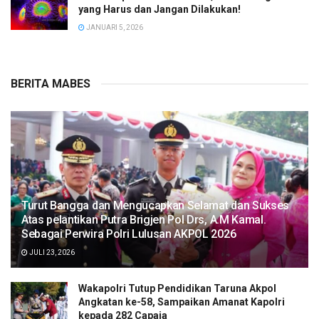
yang Harus dan Jangan Dilakukan!
JANUARI 5, 2026
BERITA MABES
Turut Bangga dan Mengucapkan Selamat dan Sukses
Atas pelantikan Putra Brigjen Pol Drs, A.M Kamal.
Sebagai Perwira Polri Lulusan AKPOL 2026
JULI 23, 2026
Wakapolri Tutup Pendidikan Taruna Akpol
Angkatan ke-58, Sampaikan Amanat Kapolri
kepada 282 Capaja