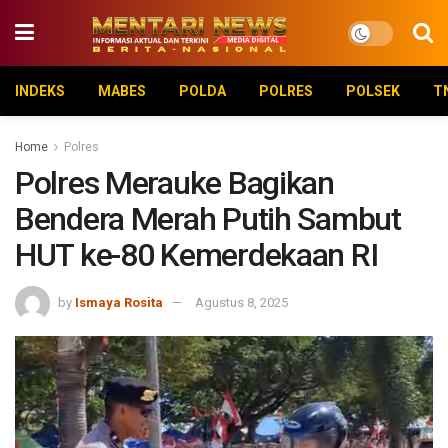
INDEKS
MABES
POLDA
POLRES
POLSEK
T
Home
Polres
Polres Merauke Bagikan
Bendera Merah Putih Sambut
HUT ke-80 Kemerdekaan RI
by
Ismaya Rosita
Agustus 8, 2025