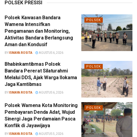
POLSEK PRESISI
Polsek Kawasan Bandara
POLSEK
Wamena Intensifkan
Pengamanan dan Monitoring,
Aktivitas Bandara Berlangsung
Aman dan Kondusif
BY
ISMAYA ROSITA
AGUSTUS 6, 2026
Bhabinkamtibmas Polsek
POLSEK
Bandara Pererat Silaturahmi
Melalui DDS, Ajak Warga Ilokama
Jaga Kamtibmas
BY
ISMAYA ROSITA
AGUSTUS 6, 2026
Polsek Wamena Kota Monitoring
POLSEK
Pembayaran Denda Adat, Wujud
Sinergi Jaga Perdamaian Pasca
Konflik di Jayawijaya
BY
ISMAYA ROSITA
AGUSTUS 5, 2026