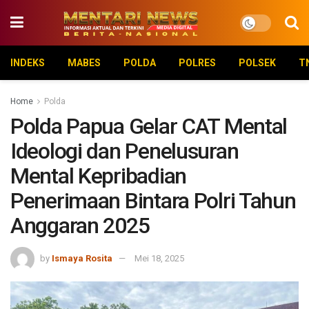
INDEKS
MABES
POLDA
POLRES
POLSEK
T
Home
Polda
Polda Papua Gelar CAT Mental
Ideologi dan Penelusuran
Mental Kepribadian
Penerimaan Bintara Polri Tahun
Anggaran 2025
by
Ismaya Rosita
Mei 18, 2025