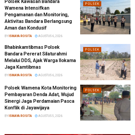
Polsek Kawasan Bandara
POLSEK
Wamena Intensifkan
Pengamanan dan Monitoring,
Aktivitas Bandara Berlangsung
Aman dan Kondusif
BY
ISMAYA ROSITA
AGUSTUS 6, 2026
Bhabinkamtibmas Polsek
POLSEK
Bandara Pererat Silaturahmi
Melalui DDS, Ajak Warga Ilokama
Jaga Kamtibmas
BY
ISMAYA ROSITA
AGUSTUS 6, 2026
Polsek Wamena Kota Monitoring
POLSEK
Pembayaran Denda Adat, Wujud
Sinergi Jaga Perdamaian Pasca
Konflik di Jayawijaya
BY
ISMAYA ROSITA
AGUSTUS 5, 2026