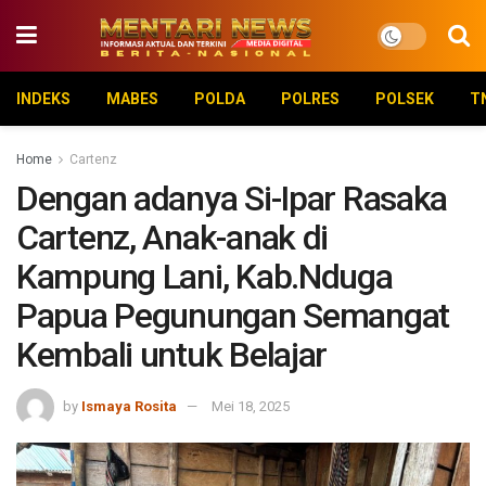
INDEKS
MABES
POLDA
POLRES
POLSEK
T
Home
Cartenz
Dengan adanya Si-Ipar Rasaka
Cartenz, Anak-anak di
Kampung Lani, Kab.Nduga
Papua Pegunungan Semangat
Kembali untuk Belajar
by
Ismaya Rosita
Mei 18, 2025