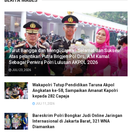
BERITA MABES
Turut Bangga dan Mengucapkan Selamat dan Sukses
Atas pelantikan Putra Brigjen Pol Drs, A.M Kamal.
Sebagai Perwira Polri Lulusan AKPOL 2026
JULI 23, 2026
Wakapolri Tutup Pendidikan Taruna Akpol
Angkatan ke-58, Sampaikan Amanat Kapolri
kepada 282 Capaja
JULI 11, 2026
Bareskrim Polri Bongkar Judi Online Jaringan
Internasional di Jakarta Barat, 321 WNA
Diamankan