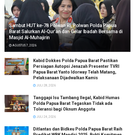
Sambut HUT ke-78 Polwan RI, Polwan Polda Papua
Barat Salurkan Al-Qur’an dan Gelar Ibadah Bersama di
Masjid Al-Muhajirin
AGUSTUS 7, 2026
Kabid Dokkes Polda Papua Barat Pastikan
Persiapan Autopsi Jenazah Presenter TVRI
Papua Barat Yanto Idorway Telah Matang,
Pelaksanaan Dijadwalkan Kamis
JULI 28, 2026
Tanggapi Isu Tambang Ilegal, Kabid Humas
Polda Papua Barat Tegaskan Tidak ada
Toleransi bagi Oknum Anggota
JULI 24, 2026
Ditlantas dan Bidkeu Polda Papua Barat Raih
Predikat WBK Mandiri 2025, Bukti Komitmen