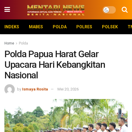
INDEKS
MABES
POLDA
POLRES
POLSEK
T
Home
Polda
Polda Papua Harat Gelar
Upacara Hari Kebangkitan
Nasional
by
Ismaya Rosita
Mei 20, 2026