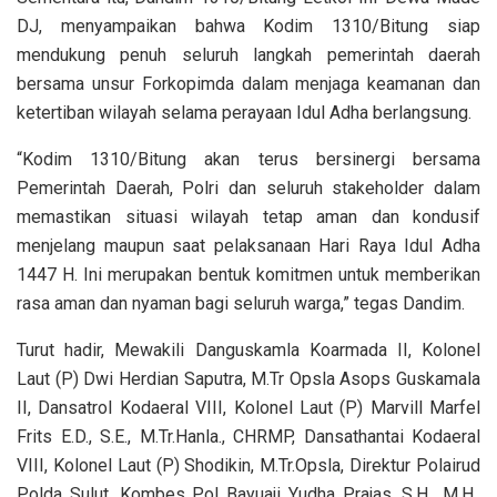
DJ, menyampaikan bahwa Kodim 1310/Bitung siap
mendukung penuh seluruh langkah pemerintah daerah
bersama unsur Forkopimda dalam menjaga keamanan dan
ketertiban wilayah selama perayaan Idul Adha berlangsung.
“Kodim 1310/Bitung akan terus bersinergi bersama
Pemerintah Daerah, Polri dan seluruh stakeholder dalam
memastikan situasi wilayah tetap aman dan kondusif
menjelang maupun saat pelaksanaan Hari Raya Idul Adha
1447 H. Ini merupakan bentuk komitmen untuk memberikan
rasa aman dan nyaman bagi seluruh warga,” tegas Dandim.
Turut hadir, Mewakili Danguskamla Koarmada II, Kolonel
Laut (P) Dwi Herdian Saputra, M.Tr Opsla Asops Guskamala
II, Dansatrol Kodaeral VIII, Kolonel Laut (P) Marvill Marfel
Frits E.D., S.E., M.Tr.Hanla., CHRMP, Dansathantai Kodaeral
VIII, Kolonel Laut (P) Shodikin, M.Tr.Opsla, Direktur Polairud
Polda Sulut, Kombes Pol Bayuaji Yudha Prajas, S.H., M.H.,