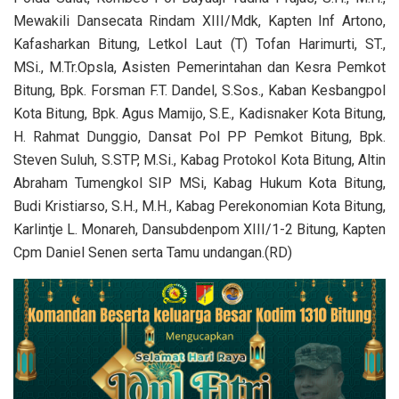
Mewakili Dansecata Rindam XIII/Mdk, Kapten Inf Artono,
Kafasharkan Bitung, Letkol Laut (T) Tofan Harimurti, ST.,
MSi., M.Tr.Opsla, Asisten Pemerintahan dan Kesra Pemkot
Bitung, Bpk. Forsman F.T. Dandel, S.Sos., Kaban Kesbangpol
Kota Bitung, Bpk. Agus Mamijo, S.E., Kadisnaker Kota Bitung,
H. Rahmat Dunggio, Dansat Pol PP Pemkot Bitung, Bpk.
Steven Suluh, S.STP, M.Si., Kabag Protokol Kota Bitung, Altin
Abraham Tumengkol SIP MSi, Kabag Hukum Kota Bitung,
Budi Kristiarso, S.H., M.H., Kabag Perekonomian Kota Bitung,
Karlintje L. Monareh, Dansubdenpom XIII/1-2 Bitung, Kapten
Cpm Daniel Senen serta Tamu undangan.(RD)