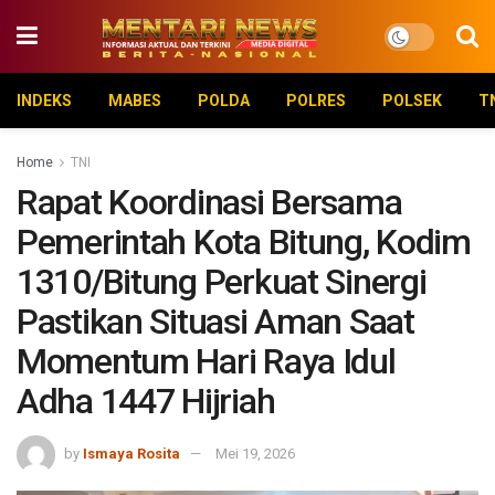
INDEKS
MABES
POLDA
POLRES
POLSEK
T
Home
TNI
Rapat Koordinasi Bersama
Pemerintah Kota Bitung, Kodim
1310/Bitung Perkuat Sinergi
Pastikan Situasi Aman Saat
Momentum Hari Raya Idul
Adha 1447 Hijriah
by
Ismaya Rosita
Mei 19, 2026