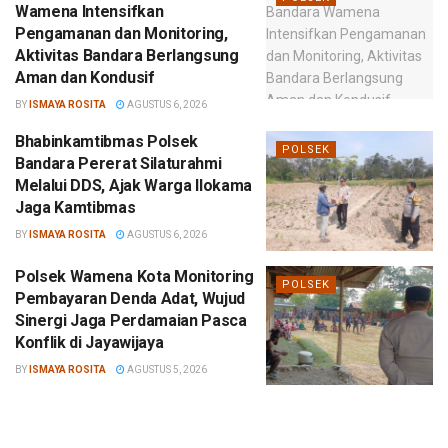
Wamena Intensifkan
Pengamanan dan Monitoring,
Aktivitas Bandara Berlangsung
Aman dan Kondusif
BY
ISMAYA ROSITA
AGUSTUS 6, 2026
Bhabinkamtibmas Polsek
POLSEK
Bandara Pererat Silaturahmi
Melalui DDS, Ajak Warga Ilokama
Jaga Kamtibmas
BY
ISMAYA ROSITA
AGUSTUS 6, 2026
Polsek Wamena Kota Monitoring
POLSEK
Pembayaran Denda Adat, Wujud
Sinergi Jaga Perdamaian Pasca
Konflik di Jayawijaya
BY
ISMAYA ROSITA
AGUSTUS 5, 2026