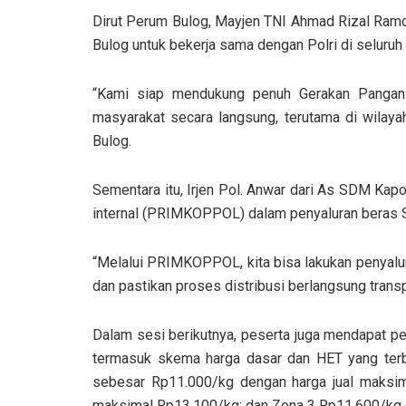
Dirut Perum Bulog, Mayjen TNI Ahmad Rizal Ram
Bulog untuk bekerja sama dengan Polri di seluruh 
“Kami siap mendukung penuh Gerakan Pangan M
masyarakat secara langsung, terutama di wilayah
Bulog.
Sementara itu, Irjen Pol. Anwar dari As SDM Kap
internal (PRIMKOPPOL) dalam penyaluran beras 
“Melalui PRIMKOPPOL, kita bisa lakukan penyalu
dan pastikan proses distribusi berlangsung transp
Dalam sesi berikutnya, peserta juga mendapat pe
termasuk skema harga dasar dan HET yang terba
sebesar Rp11.000/kg dengan harga jual maksim
maksimal Rp13.100/kg; dan Zona 3 Rp11.600/kg 