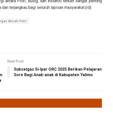
 antara Polri, Bulog, dan instansi terkait sangat penting
dan terjangkau bagi seluruh lapisan masyarakat.(rd)
ngan Murah Polri
Next Post
Subsatgas Si-Ipar ORC 2025 Berikan Pelajaran
an
Sore Bagi Anak-anak di Kabupaten Yalimo
a