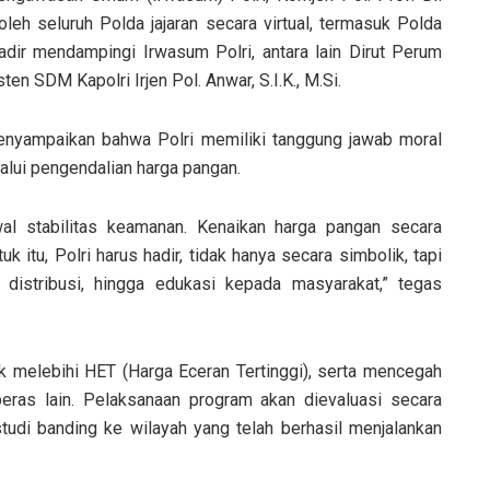
 oleh seluruh Polda jajaran secara virtual, termasuk Polda
dir mendampingi Irwasum Polri, antara lain Dirut Perum
n SDM Kapolri Irjen Pol. Anwar, S.I.K., M.Si.
enyampaikan bahwa Polri memiliki tanggung jawab moral
lalui pengendalian harga pangan.
wal stabilitas keamanan. Kenaikan harga pangan secara
 itu, Polri harus hadir, tidak hanya secara simbolik, tapi
 distribusi, hingga edukasi kepada masyarakat,” tegas
 melebihi HET (Harga Eceran Tertinggi), serta mencegah
ras lain. Pelaksanaan program akan dievaluasi secara
tudi banding ke wilayah yang telah berhasil menjalankan