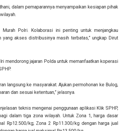
dhani, dalam pemaparannya menyampaikan kesiapan pihak
wilayah.
urah Polri. Kolaborasi ini penting untuk menjangkau
 yang akses distribusinya masih terbatas,” ungkap Dirut
olri mendorong jajaran Polda untuk memanfaatkan koperasi
SPHP.
ran langsung ke masyarakat. Ajukan permohonan ke Bulog,
aran dan sesuai ketentuan,” jelasnya.
njelasan teknis mengenai penggunaan aplikasi Klik SPHP,
gi dalam tiga zona wilayah. Untuk Zona 1, harga dasar
al Rp12.500/kg; Zona 2 Rp11.300/kg dengan harga jual
dengan harga jual maksimal Rp13.500/kg.