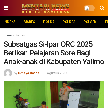
INDEKS
MABES
POLDA
POLRES
POLSEK
T
Home
Satgas
Subsatgas Si-Ipar ORC 2025
Berikan Pelajaran Sore Bagi
Anak-anak di Kabupaten Yalimo
by
Ismaya Rosita
Agustus 7, 2025