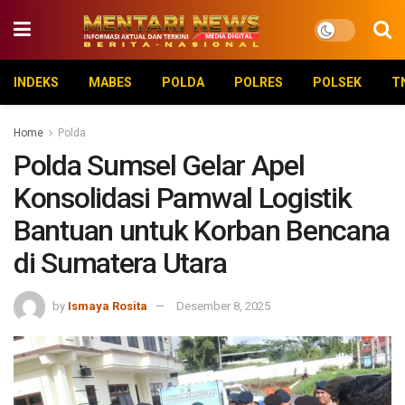
INDEKS
MABES
POLDA
POLRES
POLSEK
T
Home
Polda
Polda Sumsel Gelar Apel
Konsolidasi Pamwal Logistik
Bantuan untuk Korban Bencana
di Sumatera Utara
by
Ismaya Rosita
Desember 8, 2025