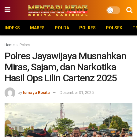
INDEKS
MABES
POLDA
POLRES
POLSEK
T
Home
Polres
Polres Jayawijaya Musnahkan
Miras, Sajam, dan Narkotika
Hasil Ops Lilin Cartenz 2025
by
Ismaya Rosita
Desember 31, 2025