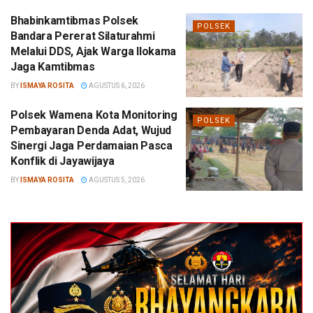
Bhabinkamtibmas Polsek
POLSEK
Bandara Pererat Silaturahmi
Melalui DDS, Ajak Warga Ilokama
Jaga Kamtibmas
BY
ISMAYA ROSITA
AGUSTUS 6, 2026
Polsek Wamena Kota Monitoring
POLSEK
Pembayaran Denda Adat, Wujud
Sinergi Jaga Perdamaian Pasca
Konflik di Jayawijaya
BY
ISMAYA ROSITA
AGUSTUS 5, 2026