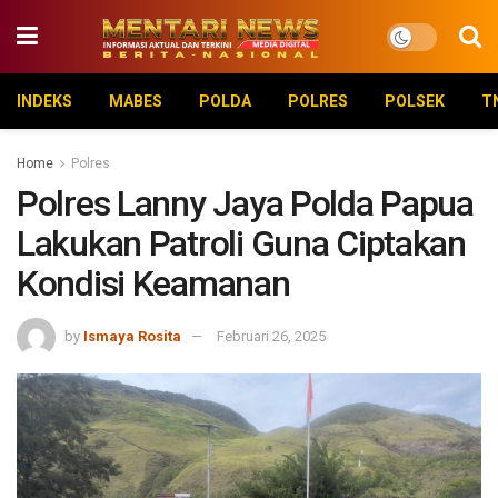
INDEKS
MABES
POLDA
POLRES
POLSEK
T
Home
Polres
Polres Lanny Jaya Polda Papua
Lakukan Patroli Guna Ciptakan
Kondisi Keamanan
by
Ismaya Rosita
Februari 26, 2025