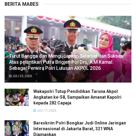
BERITA MABES
Turut Bangga dan Mengucapkan Selamat dan Sukses
Atas pelantikan Putra Brigjen Pol Drs, A.M Kamal.
Sebagai Perwira Polri Lulusan AKPOL 2026
JULI 23, 2026
Wakapolri Tutup Pendidikan Taruna Akpol
Angkatan ke-58, Sampaikan Amanat Kapolri
kepada 282 Capaja
JULI 11, 2026
Bareskrim Polri Bongkar Judi Online Jaringan
Internasional di Jakarta Barat, 321 WNA
Diamankan