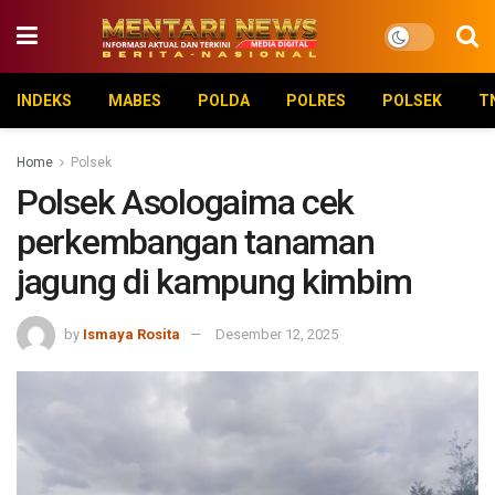
INDEKS
MABES
POLDA
POLRES
POLSEK
T
Home
Polsek
Polsek Asologaima cek
perkembangan tanaman
jagung di kampung kimbim
by
Ismaya Rosita
Desember 12, 2025