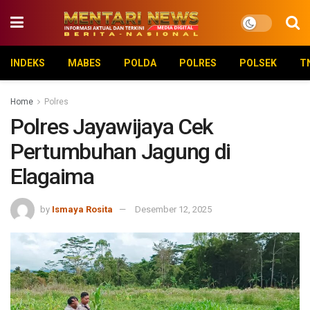
INDEKS
MABES
POLDA
POLRES
POLSEK
T
Home
Polres
Polres Jayawijaya Cek
Pertumbuhan Jagung di
Elagaima
by
Ismaya Rosita
Desember 12, 2025