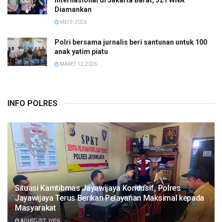
Internasional di Jakarta Barat, 321 WNA
Diamankan
MEI 9, 2026
Polri bersama jurnalis beri santunan untuk 100
anak yatim piatu
MARET 12, 2026
INFO POLRES
Situasi Kamtibmas Jayawijaya Kondusif, Polres
Jayawijaya Terus Berikan Pelayanan Maksimal kepada
Masyarakat
AGUSTUS 7, 2026