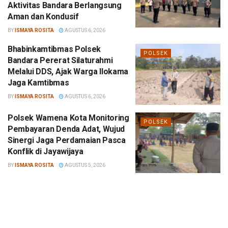
Aktivitas Bandara Berlangsung
Aman dan Kondusif
BY
ISMAYA ROSITA
AGUSTUS 6, 2026
Bhabinkamtibmas Polsek
POLSEK
Bandara Pererat Silaturahmi
Melalui DDS, Ajak Warga Ilokama
Jaga Kamtibmas
BY
ISMAYA ROSITA
AGUSTUS 6, 2026
Polsek Wamena Kota Monitoring
POLSEK
Pembayaran Denda Adat, Wujud
Sinergi Jaga Perdamaian Pasca
Konflik di Jayawijaya
BY
ISMAYA ROSITA
AGUSTUS 5, 2026