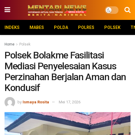
INDEKS
MABES
POLDA
POLRES
POLSEK
T
Home
Polsek
Polsek Bolakme Fasilitasi
Mediasi Penyelesaian Kasus
Perzinahan Berjalan Aman dan
Kondusif
by
Ismaya Rosita
Mei 17, 2026