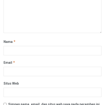
*
Nama
*
Email
Situs Web
Simpan nama, email, dan situs web saya pada peramban ini