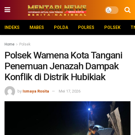
INDEKS
MABES
POLDA
POLRES
POLSEK
T
Home
Polsek
Polsek Wamena Kota Tangani
Penemuan Jenazah Dampak
Konflik di Distrik Hubikiak
by
Ismaya Rosita
Mei 17, 2026