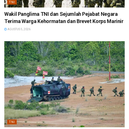
TNI
Wakil Panglima TNI dan Sejumlah Pejabat Negara
Terima Warga Kehormatan dan Brevet Korps Marinir
AGUSTUS 5, 2026
TNI