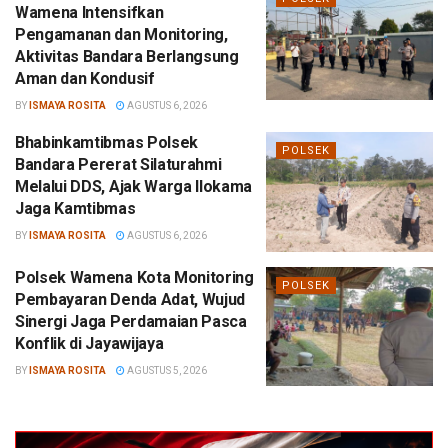
Wamena Intensifkan
Pengamanan dan Monitoring,
Aktivitas Bandara Berlangsung
Aman dan Kondusif
BY
ISMAYA ROSITA
AGUSTUS 6, 2026
Bhabinkamtibmas Polsek
POLSEK
Bandara Pererat Silaturahmi
Melalui DDS, Ajak Warga Ilokama
Jaga Kamtibmas
BY
ISMAYA ROSITA
AGUSTUS 6, 2026
Polsek Wamena Kota Monitoring
POLSEK
Pembayaran Denda Adat, Wujud
Sinergi Jaga Perdamaian Pasca
Konflik di Jayawijaya
BY
ISMAYA ROSITA
AGUSTUS 5, 2026