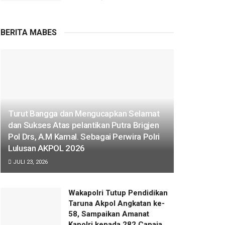
BERITA MABES
Turut Bangga dan Mengucapkan Selamat
dan Sukses Atas pelantikan Putra Brigjen
Pol Drs, A.M Kamal. Sebagai Perwira Polri
Lulusan AKPOL 2026
JULI 23, 2026
Wakapolri Tutup Pendidikan
Taruna Akpol Angkatan ke-
58, Sampaikan Amanat
Kapolri kepada 282 Capaja