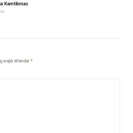
ga Kamtibmas
026
*
g wajib ditandai