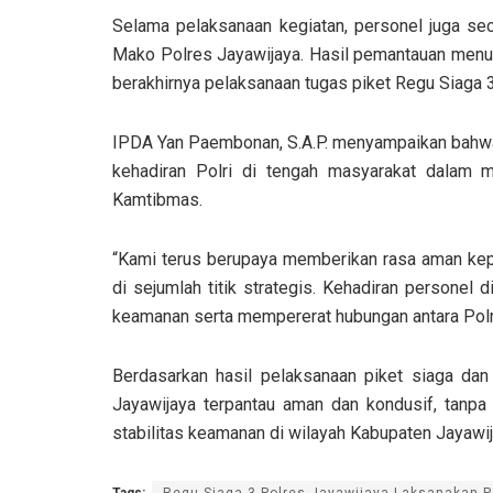
Selama pelaksanaan kegiatan, personel juga sec
Mako Polres Jayawijaya. Hasil pemantauan menun
berakhirnya pelaksanaan tugas piket Regu Siaga 3
IPDA Yan Paembonan, S.A.P. menyampaikan bahwa 
kehadiran Polri di tengah masyarakat dalam 
Kamtibmas.
“Kami terus berupaya memberikan rasa aman kep
di sejumlah titik strategis. Kehadiran personel
keamanan serta mempererat hubungan antara Polr
Berdasarkan hasil pelaksanaan piket siaga dan
Jayawijaya terpantau aman dan kondusif, tanp
stabilitas keamanan di wilayah Kabupaten Jayawij
Tags:
Regu Siaga 3 Polres Jayawijaya Laksanakan 