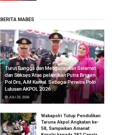
BERITA MABES
Turut Bangga dan Mengucapkan Selamat
dan Sukses Atas pelantikan Putra Brigjen
Pol Drs, A.M Kamal. Sebagai Perwira Polri
Lulusan AKPOL 2026
JULI 23, 2026
Wakapolri Tutup Pendidikan
Taruna Akpol Angkatan ke-
58, Sampaikan Amanat
Kapolri kepada 282 Capaja