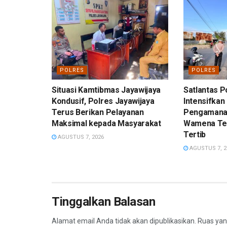
POLRES
POLRES
Situasi Kamtibmas Jayawijaya
Satlantas P
Kondusif, Polres Jayawijaya
Intensifkan
Terus Berikan Pelayanan
Pengamanan
Maksimal kepada Masyarakat
Wamena Te
Tertib
AGUSTUS 7, 2026
AGUSTUS 7, 2
Tinggalkan Balasan
Alamat email Anda tidak akan dipublikasikan.
Ruas yan