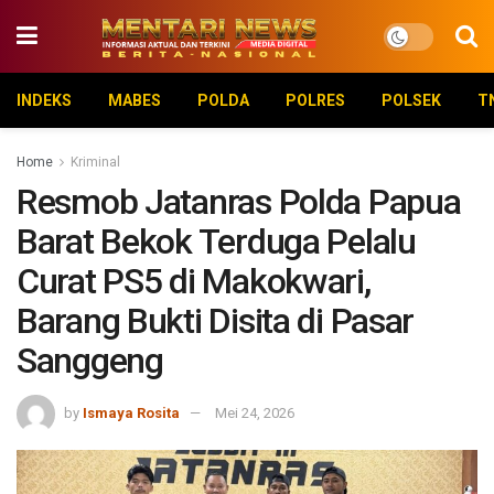
INDEKS
MABES
POLDA
POLRES
POLSEK
T
Home
Kriminal
Resmob Jatanras Polda Papua
Barat Bekok Terduga Pelalu
Curat PS5 di Makokwari,
Barang Bukti Disita di Pasar
Sanggeng
by
Ismaya Rosita
Mei 24, 2026