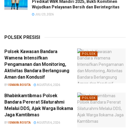
Predikat WBK Mandiri 2025, Bukti Komitmen
Wujudkan Pelayanan Bersih dan Berintegritas
JULI 23, 2026
POLSEK PRESISI
Polsek Kawasan Bandara
POLSEK
Wamena Intensifkan
Pengamanan dan Monitoring,
Aktivitas Bandara Berlangsung
Aman dan Kondusif
BY
ISMAYA ROSITA
AGUSTUS 6, 2026
Bhabinkamtibmas Polsek
POLSEK
Bandara Pererat Silaturahmi
Melalui DDS, Ajak Warga Ilokama
Jaga Kamtibmas
BY
ISMAYA ROSITA
AGUSTUS 6, 2026