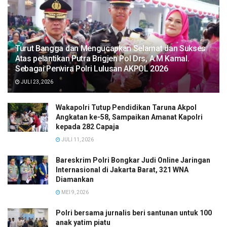
Turut Bangga dan Mengucapkan Selamat dan Sukses
Atas pelantikan Putra Brigjen Pol Drs, A.M Kamal.
Sebagai Perwira Polri Lulusan AKPOL 2026
JULI 23, 2026
Wakapolri Tutup Pendidikan Taruna Akpol
Angkatan ke-58, Sampaikan Amanat Kapolri
kepada 282 Capaja
JULI 11, 2026
Bareskrim Polri Bongkar Judi Online Jaringan
Internasional di Jakarta Barat, 321 WNA
Diamankan
MEI 9, 2026
Polri bersama jurnalis beri santunan untuk 100
anak yatim piatu