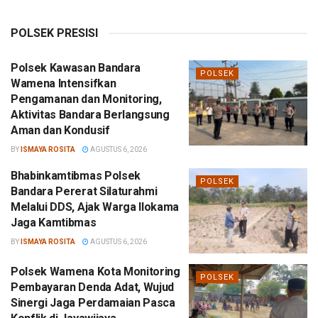
POLSEK PRESISI
Polsek Kawasan Bandara
POLSEK
Wamena Intensifkan
Pengamanan dan Monitoring,
Aktivitas Bandara Berlangsung
Aman dan Kondusif
BY
ISMAYA ROSITA
AGUSTUS 6, 2026
Bhabinkamtibmas Polsek
POLSEK
Bandara Pererat Silaturahmi
Melalui DDS, Ajak Warga Ilokama
Jaga Kamtibmas
BY
ISMAYA ROSITA
AGUSTUS 6, 2026
Polsek Wamena Kota Monitoring
POLSEK
Pembayaran Denda Adat, Wujud
Sinergi Jaga Perdamaian Pasca