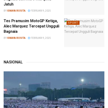
Jatuh
BY
ISMAYA ROSITA
FEBRUARI 9, 2025
Tes Pramusim MotoGP Ketiga,
SPORT
Alec Marquez Tercepat Ungguli
Bagnaia
BY
ISMAYA ROSITA
FEBRUARI 9, 2025
NASIONAL