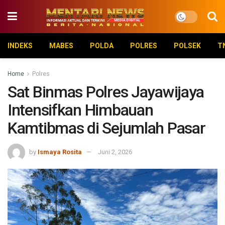
INDEKS
MABES
POLDA
POLRES
POLSEK
T
Home
Polres
Sat Binmas Polres Jayawijaya
Intensifkan Himbauan
Kamtibmas di Sejumlah Pasar
by
Ismaya Rosita
Juni 2, 2026