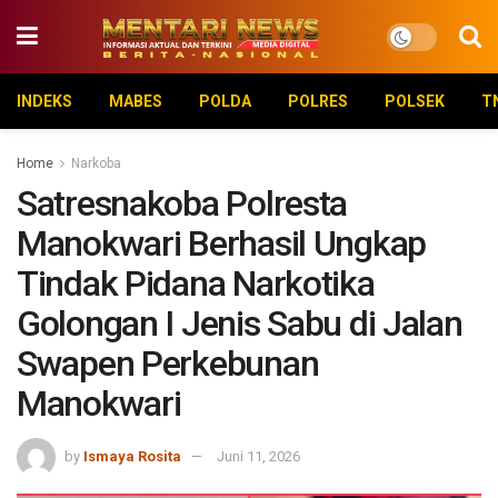
INDEKS
MABES
POLDA
POLRES
POLSEK
T
Home
Narkoba
Satresnakoba Polresta
Manokwari Berhasil Ungkap
Tindak Pidana Narkotika
Golongan I Jenis Sabu di Jalan
Swapen Perkebunan
Manokwari
by
Ismaya Rosita
Juni 11, 2026