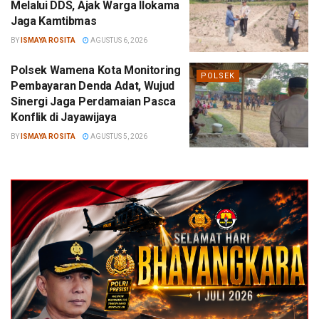
Melalui DDS, Ajak Warga Ilokama
Jaga Kamtibmas
BY
ISMAYA ROSITA
AGUSTUS 6, 2026
Polsek Wamena Kota Monitoring
POLSEK
Pembayaran Denda Adat, Wujud
Sinergi Jaga Perdamaian Pasca
Konflik di Jayawijaya
BY
ISMAYA ROSITA
AGUSTUS 5, 2026