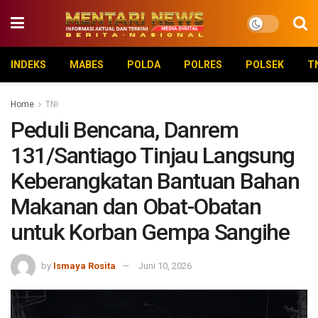
INDEKS
MABES
POLDA
POLRES
POLSEK
T
Home
TNI
Peduli Bencana, Danrem
131/Santiago Tinjau Langsung
Keberangkatan Bantuan Bahan
Makanan dan Obat-Obatan
untuk Korban Gempa Sangihe
by
Ismaya Rosita
Juni 10, 2026